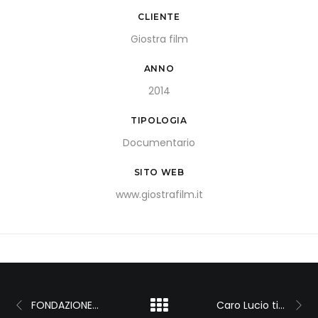
CLIENTE
Giostra film
ANNO
2014
TIPOLOGIA
Documentario
SITO WEB
www.giostrafilm.it
FONDAZIONE ANT  Inferno privato
Caro Lucio ti scrivo