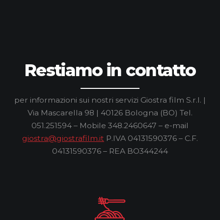
Restiamo in contatto
per informazioni sui nostri servizi
Giostra film S.r.l. |
Via Mascarella 98 | 40126 Bologna (BO)
Tel.
051.251594 – Mobile 348.2460647 – e-mail
giostra@giostrafilm.it
P.IVA 04131590376 – C.F.
04131590376 – REA BO344244