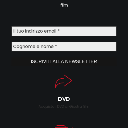
film
DVD
Acquista i DVD di Giostra film