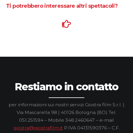
Ti potrebbero interessare altri spettacoli?
Restiamo in contatto
per informazioni sui nostri servizi
Giostra film S.r.l. |
Via Mascarella 98 | 40126 Bologna (BO)
Tel.
051.251594 – Mobile 348.2460647 – e-mail
giostra@giostrafilm.it
P.IVA 04131590376 – C.F.